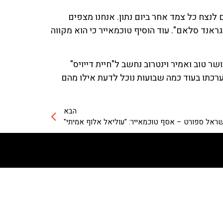
ם לנצח כל צמד אחר ביום נתון. אנחנו מצפים
גראנד סלאם". עוד הוסיף טוכמאייר כי הוא מקווה
 טוב ואמיר וינטרוב נחשב ל"חיית דייויס"
ם בכל פעם. בסיום הוא הסביר שהאיגוד נמצא במשא ומתן עם שחקנים בולטים מסבב ה-ATP ולהערכתו בעוד כמה שבועות נוכל לדעת אילו מהם
הבא
שראל ספורט – אסף טוכמאייר: "עוליאל אלוף אמיתי"