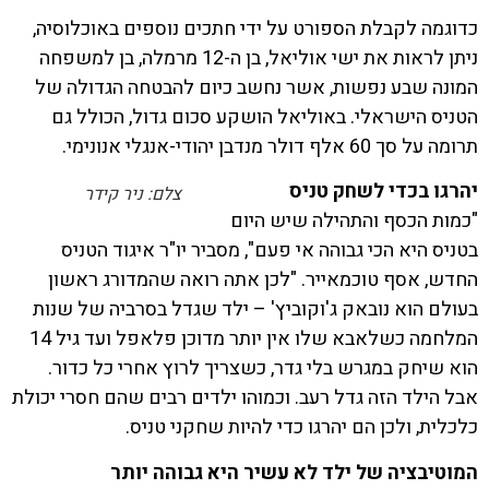
כדוגמה לקבלת הספורט על ידי חתכים נוספים באוכלוסיה,
ניתן לראות את ישי אוליאל, בן ה-12 מרמלה, בן למשפחה
המונה שבע נפשות, אשר נחשב כיום להבטחה הגדולה של
הטניס הישראלי. באוליאל הושקע סכום גדול, הכולל גם
תרומה על סך 60 אלף דולר מנדבן יהודי-אנגלי אנונימי.
יהרגו בכדי לשחק טניס
צלם: ניר קידר
"כמות הכסף והתהילה שיש היום
בטניס היא הכי גבוהה אי פעם", מסביר יו"ר איגוד הטניס
החדש, אסף טוכמאייר. "לכן אתה רואה שהמדורג ראשון
בעולם הוא נובאק ג'וקוביץ' – ילד שגדל בסרביה של שנות
המלחמה כשלאבא שלו אין יותר מדוכן פלאפל ועד גיל 14
הוא שיחק במגרש בלי גדר, כשצריך לרוץ אחרי כל כדור.
אבל הילד הזה גדל רעב. וכמוהו ילדים רבים שהם חסרי יכולת
כלכלית, ולכן הם יהרגו כדי להיות שחקני טניס.
המוטיבציה של ילד לא עשיר היא גבוהה יותר