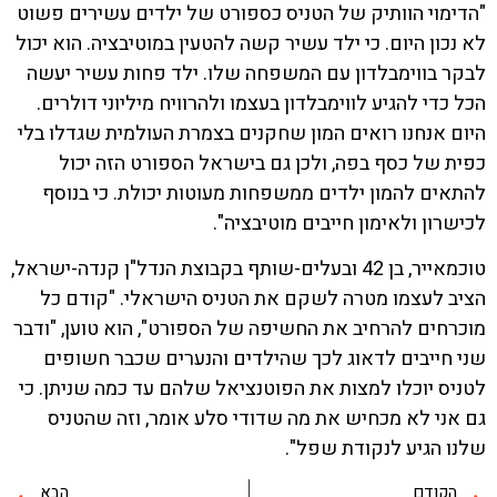
"הדימוי הוותיק של הטניס כספורט של ילדים עשירים פשוט
לא נכון היום. כי ילד עשיר קשה להטעין במוטיבציה. הוא יכול
לבקר בווימבלדון עם המשפחה שלו. ילד פחות עשיר יעשה
הכל כדי להגיע לווימבלדון בעצמו ולהרוויח מיליוני דולרים.
היום אנחנו רואים המון שחקנים בצמרת העולמית שגדלו בלי
כפית של כסף בפה, ולכן גם בישראל הספורט הזה יכול
להתאים להמון ילדים ממשפחות מעוטות יכולת. כי בנוסף
לכישרון ולאימון חייבים מוטיבציה".
טוכמאייר, בן 42 ובעלים-שותף בקבוצת הנדל"ן קנדה-ישראל,
הציב לעצמו מטרה לשקם את הטניס הישראלי. "קודם כל
מוכרחים להרחיב את החשיפה של הספורט", הוא טוען, "ודבר
שני חייבים לדאוג לכך שהילדים והנערים שכבר חשופים
לטניס יוכלו למצות את הפוטנציאל שלהם עד כמה שניתן. כי
גם אני לא מכחיש את מה שדודי סלע אומר, וזה שהטניס
שלנו הגיע לנקודת שפל".
הקודם
הבא