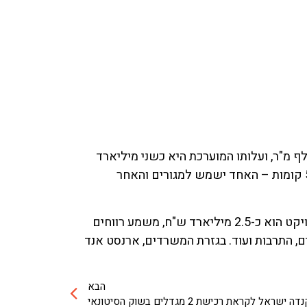
MIDTO יוקמו בפינת הרחובות שאול המלך ומנחם בגין במרכז תל אביב. השטח הבנוי יעמוד על כ-130 אלף מ"ר, ועלותו המוערכת היא כשני מיליארד
וברק רוזן, יכיל שני מגדלים בגובה 50 קומות – האחד ישמש למגורים והאחר
על פי גורמים בענף הנדל"ן, הפרויקט של אסף טוכמאייר וברק רוזן נראה מוצלח. צפי ההכנסות של השותפים בפרויקט הוא כ-2.5 מיליארד ש"ח, משמע רווחים
ות מוכרות מעולם העסקים, התרבות ועוד. בגזרת המשרדים, ארנסט אנד
הבא
אל לקראת רכישת 2 מגדלים בשוק הסיטונאי