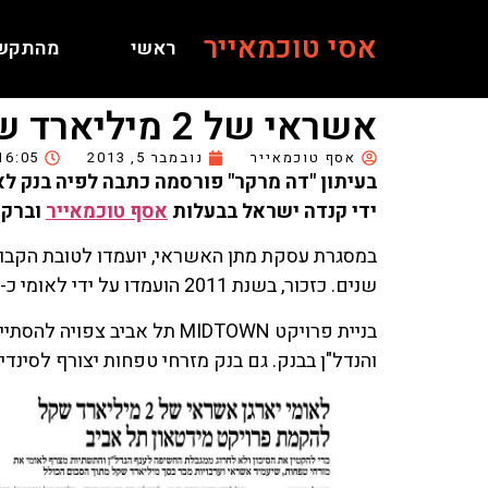
אסי טוכמאייר
ראשי
מהתקש
אשראי של 2 מיליארד ש"ח להקמת MIDTOWN תל אביב
אסף טוכמאייר
נובמבר 5, 2013
16:05
בעיתון "דה מרקר" פורסמה כתבה לפיה בנק ל
ידי קנדה ישראל בבעלות
אסף טוכמאייר
וברק ר
במסגרת עסקת מתן האשראי, יועמדו לטובת הקבוצ
שנים. כזכור, בשנת 2011 הועמדו על ידי לאומי כ-400 מיליון ש"ח לרכישת הקרקע ששטחה 14 דונם. הקרקע נרכשה מחברת תנובה בתמורה לכ-535 מיליון ש"ח.
והנדל"ן בבנק. גם בנק מזרחי טפחות יצורף לסינד