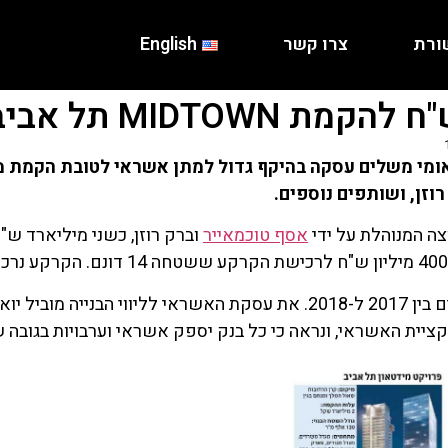
ורת
צרו קשר
English
אומי משלים עסקה בהיקף גדול למתן אשראי לטובת הקמת מג
וזן, ושותפים נוספים.
ה המנוהלת על ידי
אסף טוכמאייר
וברק רוזן, כשני מיליארד ש"
בניית פרויקט MIDTOWN תל אביב צפויה להסתיים בין 2017 ל-2018. את עסקת 
יקציית האשראי, ונראה כי כל בנק יספק אשראי וערבויות בגובה 