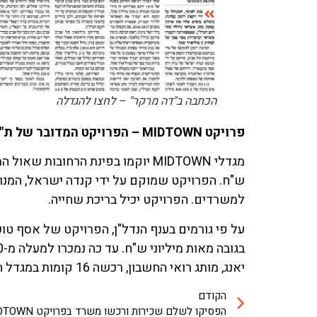
הכתבה ב"דה מרקר" – לחצו להגדלה
פרויקט MIDTOWN – הפרויקט המדובר של ת"א
ש"ח. הפרויקט שמוקם על ידי קנדה ישראל, המנו
למשרדים. הפרויקט יכיל בריכת שחייה.
יאנג, מותג רואי החשבון, רכשה 16 קומות במגדל המשרדים הצמוד. שווי העסקה – כ-250 מיליון ש"ח.
הקודם
הפסיקו לשלם שכירות ורכשו משרד בפרויקט MIDTOWN