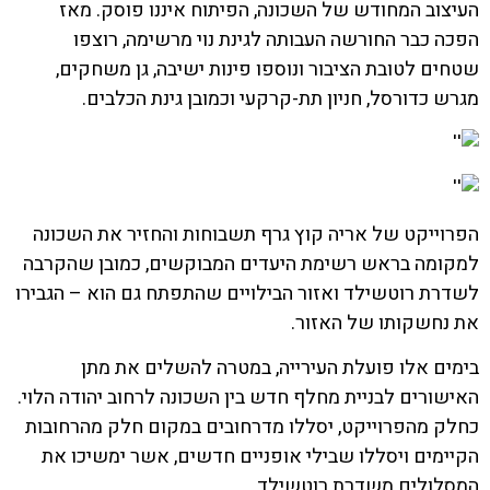
העיצוב המחודש של השכונה, הפיתוח איננו פוסק. מאז
הפכה כבר החורשה העבותה לגינת נוי מרשימה, רוצפו
שטחים לטובת הציבור ונוספו פינות ישיבה, גן משחקים,
מגרש כדורסל, חניון תת-קרקעי וכמובן גינת הכלבים.
הפרוייקט של אריה קוץ גרף תשבוחות והחזיר את השכונה
למקומה בראש רשימת היעדים המבוקשים, כמובן שהקרבה
לשדרת רוטשילד ואזור הבילויים שהתפתח גם הוא – הגבירו
את נחשקותו של האזור.
בימים אלו פועלת העירייה, במטרה להשלים את מתן
האישורים לבניית מחלף חדש בין השכונה לרחוב יהודה הלוי.
כחלק מהפרוייקט, יסללו מדרחובים במקום חלק מהרחובות
הקיימים ויסללו שבילי אופניים חדשים, אשר ימשיכו את
המסלולים משדרת רוטשילד.