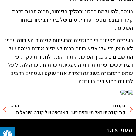
בנוסף, להשלמת החזון ותהליך הפיתוח, תבנה תחנת רכבת
קלה ויבוצעו מספר פרוייקטים של בינוי ושימור באזור
השכונה.
בעירייה מציינים כי התוכניות והרעיונות לפיתוח השכונה עדיין
לא מוצו, וכי עלו אפשרויות רבות לשיפור איכות חייהם של
התושבים בה, כגון: הפיכת החניון הענק לחניון תת קרקעי
ויצירת כיכר עירונית ירוקה מעליו. תוכנית זו נועדה להקל על
עומס התחבורה בשכונה ויצירת אזור שקט ושטחים רחבים
לרשות התושבים בשכונה.
הקודם
הבא
קב' קנדה ישראל משתפת פעולה עם מעצב העל קפיליני בפרויקט W PRIME
פאנגאיה של קנדה-ישראל תבנה במתחם מחלבת תנובה
מפת אתר