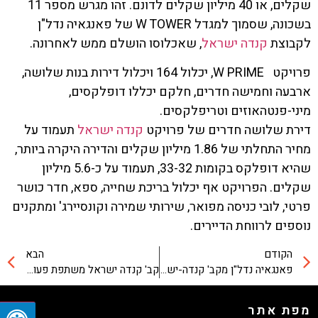
שקלים, או 40 מיליון שקלים לדונם. זהו מגרש מספר 11
בשכונה, שסמוך למגדל W TOWER של פאנגאיה נדל"ן
לקבוצת
קנדה ישראל
, שאכלוסו הושלם ממש לאחרונה.
פרויקט W PRIME, יכלול 164 ויכלול דירות בנות שלושה,
ארבעה וחמישה חדרים, חלקם יכללו דופלקסים,
מיני-פנטהאוזים וטריפלקסים.
דירת שלושה חדרים של פרויקט
קנדה ישראל
תעמוד על
מחיר התחלתי של 1.86 מיליון שקלים והדירה היקרה ביותר,
שהיא דופלקס בקומות 33-32, תעמוד על כ-5.6 מיליון
שקלים. הפרויקט אף יכלול בריכת שחייה, ספא, חדר כושר
פרטי, לובי כניסה מפואר, שירותי שמירה וקונסיירג' ומתקנים
נוספים לרווחת הדיירים.
הקודם
הבא
פאנגאיה נדל"ן מקב' קנדה-ישראל רכשה את מתחם תנובה (מעיתון "הארץ"5/4/2011)
קב' קנדה ישראל משתפת פעולה עם מעצב העל קפיליני בפרויקט W PRIME
מפת אתר