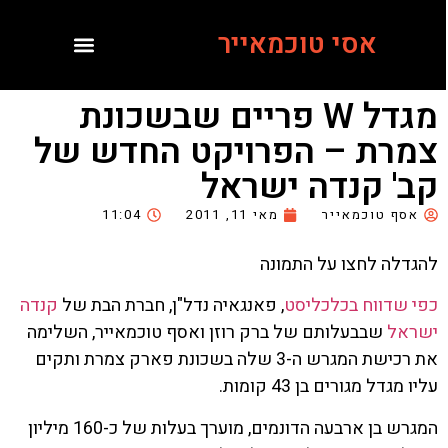
אסי טוכמאייר
מגדל W פריים שבשכונת
צמרת – הפרויקט החדש של
קב' קנדה ישראל
אסף טוכמאייר
מאי 11, 2011
11:04
להגדלה לחצו על התמונה
כפי שדווח בכלכליסט
, פאנגאיה נדל"ן, חברת הבת של
קנדה
ישראל
שבבעלותם של ברק רוזן ואסף טוכמאייר, השלימה
את רכישת המגרש ה-3 שלה בשכונת פארק צמרת ותקים
עליו מגדל מגורים בן 43 קומות.
המגרש בן ארבעה הדונמים, מוערך בעלות של כ-160 מיליון