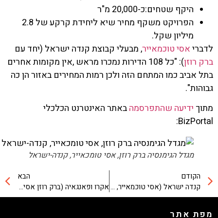
היקף שטחים:כ-20,000 מ"ר
הפרויקט משקף מחיר שיא ליחידת קרקע של 2.8
מיליון שקל.
רי
אסי טוכמאייר
, מבעלי קבוצת קנדה ישראל (יחד עם
 רוזן
): "כל 108 הדירות נמכרו מראש ,אין מקומות אחרים
 אביב כמו המתחם הזה ולכן רמות המחירים באזור הן כה
הות".
וך
ידיעה שהתפרסמה
באתר האינטרנט הכלכלי
BizPort
מגדל הגימנסיה ברק רוזן, אסי טומכאייר, קנדה-ישראל
הקודם
הבא
קנדה ישראל (אסי טוכמאייר, ברק רוזן) תבנה במגרש רמז את מגדל הגמנסיה
אקרו ופאנגאיה (ברק רוזן אסי טוכמאייר) מכרו משרדים בהרצליה בשווי 160 מיליון ש"ח (18.3.10)
ת אתר