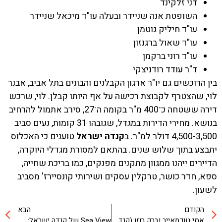
דני זלקינד
השופטת אנה שניידר ובעלה עו"ד מיכאל שניידר
עו"ד חיליק גוטמן
עו"ד שאול ברגנזון
עו"ד רוני ברקמן
ד"ר עודד רודניצקי
 הרוכשים גם יו"ר ארגון הקבלנים והבונים בתל אביב, אבנר
, שהצטרף לקבוצת רכישה על אף היותו קבלן. לוי, שרכש
דירה ששטחה כ־400 מ"ר בקומה ה־27, סירב אתמול להרחיב
בנושא. מחירי הדירות במגדל, שגובהו 31 קומות, נעים סביב
4,500 דולר למ"ר. ב
קנדה ישראל
טוענים כי האכלוס
צע בתוך שלוש שנים. בהתאם למסורת מגדלי היוקרה,
ירים ייהנו ממגוון מתקנים מפנקים, כמו בריכת שחייה,
, חדר כושר, טרקלין עסקים ושירותי קונסיירז' מסביב
ון.
הקודם
הבא
אסי טוכמאייר וברק רוזן (קנדה-ישראל) זכו במכרז השוק הסיטונאי יחד עם שרי אריסון ושאול אלוביץ' (מתוך: "מקור ראשון", 8.1.2010)
Sea View של קנדה ישראל: קבוצת רכישה בנדל"ן המסחרי