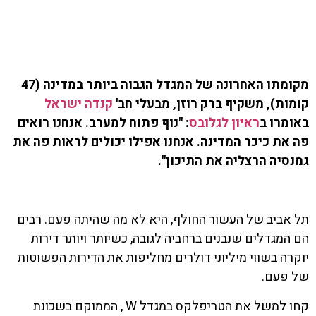
מקומתו האחרונה של המגדל הגבוה ביותר במדינה (47
קומות), משקיף ברק רוזן, מבעלי חב'
קנדה ישראל
באומרו ב
ראיון לגלובס
: "נוף פתוח למערב. אנחנו רואים
פה את כיכר המדינה. אנחנו אפילו יכולים לראות פה את
גמנסיה הרצליה את התיכון".
תל אביב של העשור החולף, היא לא מה שהיתה פעם. רבים
הם המגדלים שנבנים ברחביה לגובה, כשיותר ויותר דירות
יוקרה בשווי מיליוני דולרים מחליפות את הדירות הפשוטות
של פעם.
קחו למשל את הטריפלקס במגדל W , הממוקם בשכונת