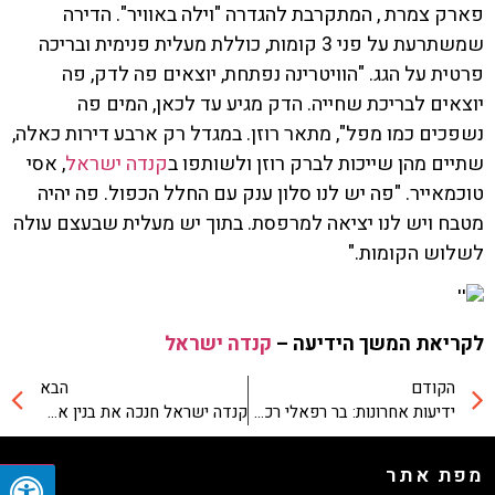
פארק צמרת , המתקרבת להגדרה "וילה באוויר". הדירה
שמשתרעת על פני 3 קומות, כוללת מעלית פנימית ובריכה
פרטית על הגג. "הוויטרינה נפתחת, יוצאים פה לדק, פה
יוצאים לבריכת שחייה. הדק מגיע עד לכאן, המים פה
נשפכים כמו מפל", מתאר רוזן. במגדל רק ארבע דירות כאלה,
שתיים מהן שייכות לברק רוזן ולשותפו ב
קנדה ישראל
, אסי
טוכמאייר. "פה יש לנו סלון ענק עם החלל הכפול. פה יהיה
מטבח ויש לנו יציאה למרפסת. בתוך יש מעלית שבעצם עולה
לשלוש הקומות."
לקריאת המשך הידיעה –
קנדה ישראל
הקודם
הבא
ידיעות אחרונות: בר רפאלי רכשה דירה בפרויקט BLUE של קנדה-ישראל
קנדה ישראל חנכה את בנין אלקטרה
מפת אתר