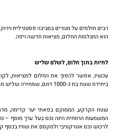
רבים חולמים על מגורים בסביבה פסטורלית וירו
הוא התגלמות החלום, מציאות חדשה ויפה.
לחיות בתוך חלום, לשלם שליש
עכשיו, אפשר להפוך את החלום למציאות, לקום 
ביחידת שטח בת כ-1000 דונם, שמחירה שליש ממחיר דירה!
שטח הקרקע, הממוקם בפאתי יער קדימה, מדרו
המשמעות הרווחית הינה נכס בעל ערך מוסף – גופ
לרכוש נכס אטרקטיבי ולמקסם את שוויו בכסף קטן – שליש 