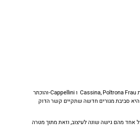
. כמי שמכהן כמעצב הראשי וכמנכ"ל של קבוצת החברות Cassina, Poltrona Frau ו Cappellini-והוכתר
, היא סביבת מגורים חדשה שתקיים קשר הדוק
ד עם מעצבים ברחבי העולם, לכל אחד מהם גישה שונה לעיצוב, וזאת מתוך מטרה