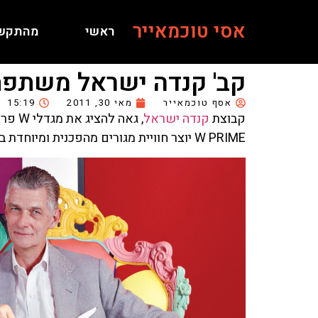
אסי טוכמאייר
ראשי
מהתקש
קב' קנדה ישראל משתפת פע
אסף טוכמאייר
מאי 30, 2011
15:19
קבוצת
קנדה ישראל
, גאה להציג את מגדלי W פריים, פרויקט מתחם המגורים שבמתחם פארק צמרת, שמגדיר מחדש, רף גבוה של יוקרה מהו.
W PRIME יוצר חוויית מגורים מהפכנית ומיוחדת במינה, המותאמת לסגנון החיים של דייריה.