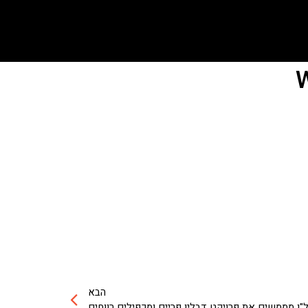
הבא
"ן מממשים את פרויקט דבליו פריים ומכפילים רווחים