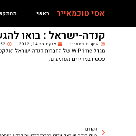
אסי טוכמאייר
ראשי
מהתקש
קנדה-ישראל : בואו להגשים 
אסף טוכמאייר
אוקטובר 14, 2012
:52
מגדל W-Prime של החברות קנדה-ישראל ואלקטרה בפארק "צמרת תל אביב".
עכשיו במחירים מפתיעים.
הקודם
בעלי קנדה-ישראל זוכים במכרז לרכישת קרקע במתח