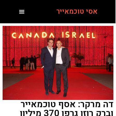
אסי טוכמאייר
דה מרקר: אסף טוכמאייר
וברק רוזן גרפו 370 מיליון