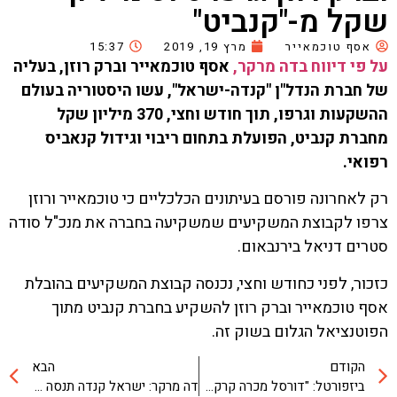
שקל מ-"קנביט"
אסף טוכמאייר
מרץ 19, 2019
15:37
על פי דיווח בדה מרקר,
אסף טוכמאייר וברק רוזן, בעליה
של חברת הנדל"ן "קנדה-ישראל", עשו היסטוריה בעולם
ההשקעות וגרפו, תוך חודש וחצי, 370 מיליון שקל
מחברת קנביט, הפועלת בתחום ריבוי וגידול קנאביס
רפואי.
רק לאחרונה פורסם בעיתונים הכלכליים כי טוכמאייר ורוזן
צרפו לקבוצת המשקיעים שמשקיעה בחברה את מנכ"ל סודה
סטרים דניאל בירנבאום.
כזכור, לפני כחודש וחצי, נכנסה קבוצת המשקיעים בהובלת
אסף טוכמאייר וברק רוזן להשקיע בחברת קנביט מתוך
הפוטנציאל הגלום בשוק זה.
הקודם
הבא
ביזפורטל: "דורסל מכרה קרקע בנתניה לישראל קנדה ב-134 מיליון שקל"
דה מרקר: ישראל קנדה תנסה לרכוש את בית אמריקה בתל אביב