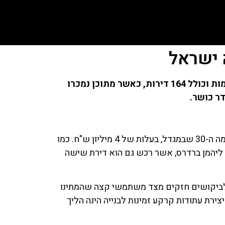
בניין W-Prime, שנבנה בפארק צמרת על ידי חברת קנדה ישראל וחברת אלקטרה, מתנשא לגובה של 43 קומות וכולל 164 דירות, כאשר מתוכן נמכרו
בין הרוכשים במגדל W פריים, ניתן למצוא כאמור את שחקן הכדורסל, ליאור אליהו, אשר רכש דירת 6 חדרים בקומה ה-30 שבמגדל, בעלות של 4 מיליון ש"ח. כמו
 ליהמן ברדרס, אשר רכש גם הוא דירת שישה
 לביקושים חזקים מצד משתמשי קצה שהמתינו
רת עתודות קרקע זמינות לבנייה הינה הליך