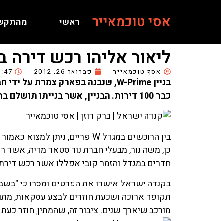
אסי טוכמאייר
ראשי
מהתקש
ליאור אליהו רכש דירה במגדל W-Prime שבבעלות 
אסף טוכמאייר
פברואר 26, 2012
2:47
כבר 100 דירות. הבניין, אשר בנייתו תושלם בחודשים הקרובים, יכלול בין השאר גם בריכת שחייה, ספא וחדר כושר.
כן, משה נור, מבעלי חברת נור סטאר מדיה, אשר 
חדרים במגדל והזמר קובי אפללו אשר רכש דירת 
בקנדה ישראל אישרו את הפרטים ומסרו כי "בשבו
תקופה ארוכה ושכעת חוזרים לבצע עסקאות, מתוך 
מורכב שיארך שנים. ציבור זה, שהמתין, חוזר כעת