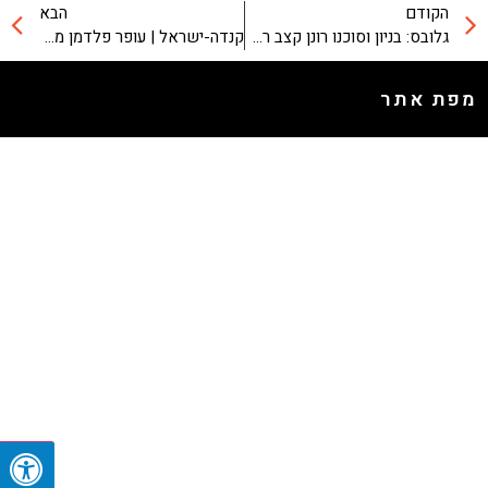
הקודם
הבא
גלובס: בניון וסוכנו רונן קצב רכשו 4 דירות במגדל W PRIME
קנדה-ישראל | עופר פלדמן מתארח בסודות הנדל"ן בערוץ 10
מפת אתר