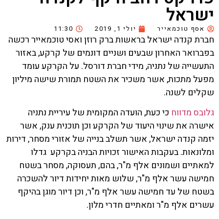
ישראל
אסף טוכמאייר
יולי 1, 2019
11:30
חברת קנדה ישראל בראשות ברק רוזן ואסי טוכמאייר רכשה
בפברואר האחרון שבעים ושניים דונמים של קרקע, באזור
התעשייה של נתניה, מידי חברת דורסל. על הקרקע עומד
מפעל מתכות, אשר משכיר את השטח תמורת שישה מיליון
שקלים לשנה.
גלובס מדווח
כי כעת, הועדה המקומית של עיריית נתניה
אישרה את שינוי היעוד של הקרקע וכן תוכנית ענק, אשר
יזמה קנדה ישראל, אשר תשלב בנייה של אזורי מסחר, דירות
ומלונאות. בעקבות האישור זכויות הבניה בקרקע גדלו
למאתיים ושמונים אלף מ"ר, בהם, תעסוקה, מסחר בשטח
חמישה עשר אלף מ"ר, שלוש מאות יחידות דיור להשכרה
בשטח של עד חמישה עשר אלף מ"ר, וכן דיור מוגן בהיקף
עשרים אלף מ"ר ומאתיים חדרי מלון.