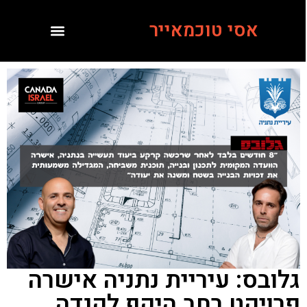
אסי טוכמאייר
גלובס: עיריית נתניה אישרה
פרויקט רחב היקף לקנדה