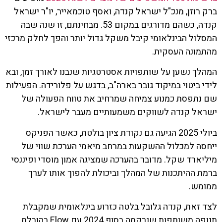
ברק רוזן, מנכ"ל ישראל קנדה, ואסף טוכמאייר, יו"ר ישראל
קנדה, כשהם מדורגים במקום 53. מבחינתם, זו שנה שבה
המסלול הבינלאומי קיבל משקל גדול יותר והפך לחלק מרכזי
מהתמונה העסקית.
המהלך נשען על שותפויות אסטרטגיות שנבנו לאורך זמן, ובא
לידי ביטוי במיקוד גובר בארה"ב, בדגש על פלורידה. הפעילות
שם נתפסת כמנוע צמיחה שמרחיב את טווח הפעולה של
ישראל קנדה לשווקים משמעותיים מעבר לישראל.
ביולי 2025 הגיעה גם נקודת ציון בולטת, כאשר הפניקס
ייחסה למכלול ההשקעות במרחב מיאמי הערכת שווי של
מיליארד שקל. מדובר בהערכה שמציגה אמון מוסדי ופיננסי
ברמת ההיתכנות של המהלך וביכולת להפוך אותו לערך
ממומש.
לצד זאת, קנדה גלובל בלטה כזרוע בינלאומית שמקבלת
תנופה משותפות שנרקמה בסוף 2024 עם Flow בהובלת