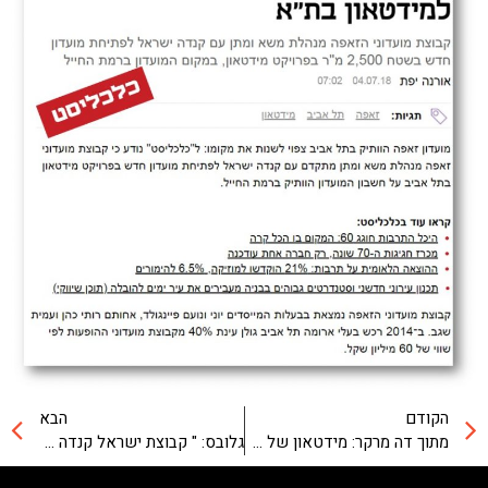
הקודם
הבא
מתוך דה מרקר: מידטאון של קנדה-ישראל – הפרויקט היוקרתי ביותר
גלובס: " קבוצת ישראל קנדה תרכוש את הנתח של יורוקום במידטאון"