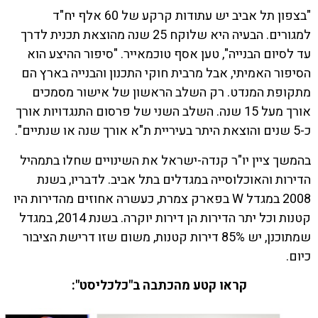
"בצפון תל אביב יש עתודות קרקע של 60 אלף יח"ד
למגורים. הבעיה היא שלוקח 25 שנה מהוצאת תכנית לדרך
לסיום הבנייה", טען אסף טוכמאייר. "סיפור ההיצע הוא
פור האמיתי, אבל מרבית חוקי התכנון והבנייה בארץ הם
ופת המנדט. רק השלב הראשון של אישור מסמכים
אורך מעל 15 שנה. השלב השני של פרסום התנגדויות אורך
שך ציין יו"ר קנדה-ישראל את השינויים שחלו בתמהיל
רות והאוכלוסייה במגדלים בתל אביב. לדבריו, בשנת
2008 במגדל W בפארק צמרת, כעשרה אחוזים מהדירות היו
קטנות וכל יתר הדירות הן דירות יוקרה. בשנת 2014, במגדל
שמתוכנן, יש 85% דירות קטנות, משום שזו דרישת הציבור
ם.
קראו קטע מהכתבה ב"כלכליסט":