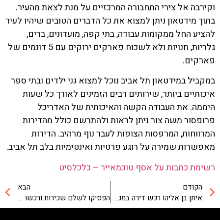
וקירבה אל צירי התחבורה המרכזיים על מנת לצאת מהעיר.
בתוך מידטאון ניתן למצוא את כל הדברים הטובים שיהיו לעיר
להציע החל ממקומות עבודה, בתי קפה, מועדונים, ברים,
גלריות, חנויות ולא לשכוח פארקים ירוקים עם 5 דונמים של
פארקים.
במקביל במידטאון תל אביב נוכל למצוא גני ילדים ובתי ספר
איכותיים ביותר, שירותים רבים הזמינים לאורך כל שעות
היממה. את העבודה הקשה והאיכותית של האדריכל
פרופסור משה צור ניתן לראות ולהתרשם כולל מהדירות
המרווחות, המרפסות הצופות לעבר נוף מרהיב. הדירות
מאפשרות שמירה על רוגע פרטיות ואינטימיות בלב תל אביב.
רשימת כתבות על אסף טוכמאייר – כלכלסיט
הקודם
הבא
איתן בן אליהו רכש דירה במגדלי MIDTOWN
הפסיקו לשלם שכירות ורכשו משרד בפרויקט MIDTOWN