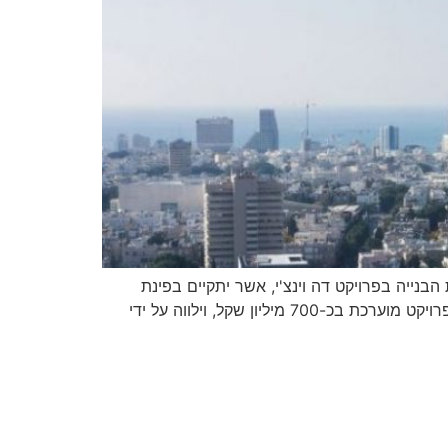
בנייה בפרויקט דה וינצ'י, אשר יתקיים בפינת
הרחובות לאונרדו דה וינצ'י וקפלן בת"א, והודיעו כי קבוצת אשטרום נבחרה לשמש כקבלן המבצע בפרויקט. עלות ביצוע הפרויקט מוערכת בכ-700 מיליון שקל, וילווה על ידי