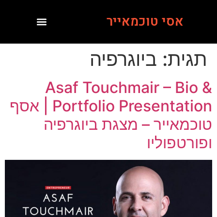
אסי טוכמאייר
תגית:
ביוגרפיה
Asaf Touchmair – Bio &
Portfolio Presentation | אסף
טוכמאייר – מצגת ביוגרפיה
ופורטפוליו