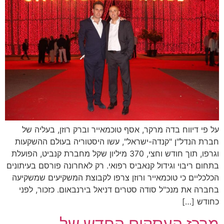
על פי דיווח בדה מרקר, אסף טוכמאייר וברק רוזן, בעליה של
חברת הנדל"ן "קנדה-ישראל", עשו היסטוריה בעולם ההשקעות
וגרפו, תוך חודש וחצי, 370 מיליון שקל מחברת קנביט, הפועלת
בתחום ריבוי וגידול קנאביס רפואי. רק לאחרונה פורסם בעיתונים
הכלכליים כי טוכמאייר ורוזן צרפו לקבוצת המשקיעים שמשקיעה
בחברה את מנכ"ל סודה סטרים דניאל בירנבאום. כזכור, לפני
כחודש […]
מרכז העסקים החדש של