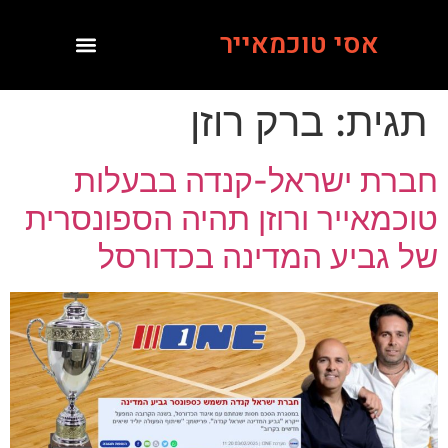
אסי טוכמאייר
תגית:
ברק רוזן
חברת ישראל-קנדה בבעלות
טוכמאייר ורוזן תהיה הספונסרית
של גביע המדינה בכדורסל