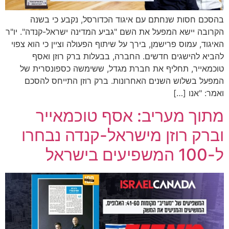
בהסכם חסות שנחתם עם איגוד הכדורסל, נקבע כי בשנה
הקרובה יישא המפעל את השם "גביע המדינה ישראל-קנדה". יו"ר
האיגוד, עמוס פרישמן, בירך על שיתוף הפעולה וציין כי הוא צפוי
להביא להישגים חדשים. החברה, בבעלות ברק רוזן ואסף
טוכמאייר, תחליף את חברת מגדל, ששימשה כספונסרית של
המפעל בשלוש השנים האחרונות. ברק רוזן התייחס להסכם
ואמר: "אנו […]
מתוך מעריב: אסף טוכמאייר
וברק רוזן מישראל-קנדה נבחרו
ל-100 המשפיעים בישראל