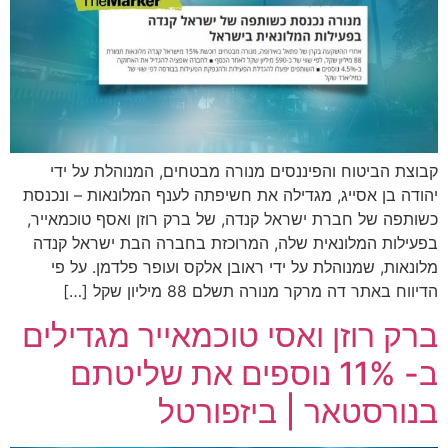
קבוצת הביטוח והפיננסים מנורה מבטחים, המנוהלת על ידי
יהודה בן אסייג, מגדילה את חשיפתה לענף המלונאות – ונכנסת
כשותפה של חברת ישראל קנדה, של ברק רוזן ואסף טוכמאייר,
בפעילות המלונאית שלה, המרוכזת בחברה הבת ישראל קנדה
מלונאות, שמנוהלת על ידי ראובן אלקס ועופר פלדמן. על פי
הדיווח באתר דה מרקר מנורה תשלם 88 מיליון שקל […]
ברק רוזן ואסי טוכמאייר מגדילים
ב- 11% נוספים את שליטתם
בנורסטאר | ביזפורטל