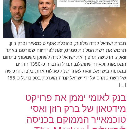
חברת ישראל קנדה מלונות, בהובלת אסף טוכמאייר וברק רוזן,
תרכוש את רשת המלונות טמרס, זאת לפי דיווח שפורסם באתר
וואלה. הרכישה תהפוך את ישראל קנדה לשחקן משמעותי בתחום
המלונאות, ולאחר שתושלם, תנהל החברה כ-1350 חדרים
במלונות בישראל, וזאת לאחר שנת פעילות אחת בלבד. הרכישה
של רשת טמרס על ידי ישראל קנדה מוערכת בסכום של כ-155
[…]
בנק לאומי יממן את פרויקט
מידטאון של ברק רוזן ואסי
טוכמאייר הממוקם בכניסה