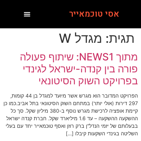
אסי טוכמאייר
תגית:
מגדל W
מתוך NEWS1: שיתוף פעולה
פורה בין קנדה-ישראל לגינדי
בפרויקט השוק הסיטונאי
הפרויקט המדובר הוא מגרש אשר מיועד למגדל בן 44 קומות,
297 דירות (אולי יותר) במתחם השוק הסיטונאי בתל אביב.כמו כן
קיימת אופציה לרכישת מגרש נוסף ב-380 מיליון שקל. סך כל
ההשקעה ההשקעה – עד 1.6 מיליארד שקל. חברת קנדה ישראל
בבעלותם של יזמי הנדל"ן ברק רוזן ואסף טוכמאייר יחד עם בעלי
השליטה בגינדי השקעות קיבלו […]