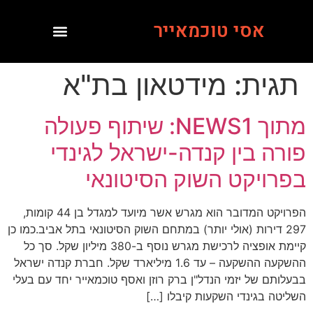
אסי טוכמאייר
תגית:
מידטאון בת"א
מתוך NEWS1: שיתוף פעולה
פורה בין קנדה-ישראל לגינדי
בפרויקט השוק הסיטונאי
הפרויקט המדובר הוא מגרש אשר מיועד למגדל בן 44 קומות,
297 דירות (אולי יותר) במתחם השוק הסיטונאי בתל אביב.כמו כן
קיימת אופציה לרכישת מגרש נוסף ב-380 מיליון שקל. סך כל
ההשקעה ההשקעה – עד 1.6 מיליארד שקל. חברת קנדה ישראל
בבעלותם של יזמי הנדל"ן ברק רוזן ואסף טוכמאייר יחד עם בעלי
השליטה בגינדי השקעות קיבלו […]