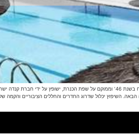
אתר גלובס מדווח כי מלון גלי כנרת הותיק אשר נפתח בשנת 46' וממוקם על שפת הכנרת, 
הבאה. השיפוץ יכלול שדרוג החדרים והחללים הציבוריים והקמה של 