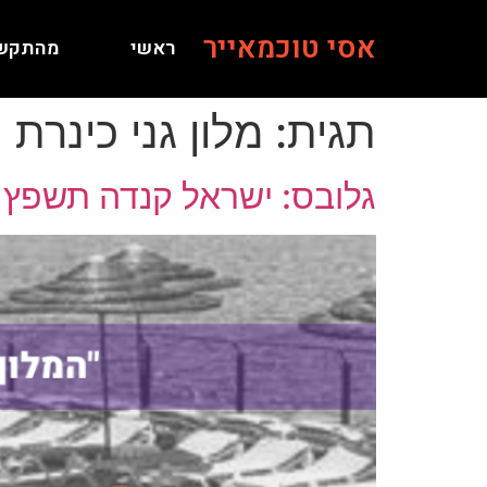
אסי טוכמאייר
ראשי
מהתקש
תגית:
מלון גני כינרת
גלובס: ישראל קנדה תשפץ א