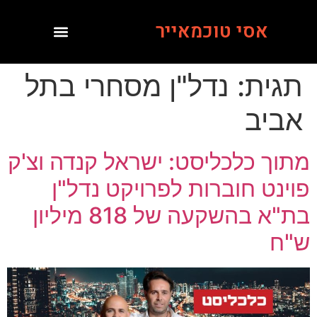
אסי טוכמאייר
תגית:
נדל"ן מסחרי בתל
אביב
מתוך כלכליסט: ישראל קנדה וצ'ק
פוינט חוברות לפרויקט נדל"ן
בת"א בהשקעה של 818 מיליון
ש"ח