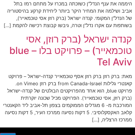
היממה את ענף הנדל"ן כשזכתה במכרז על מתחם רמז בתל
אביב ושילמה את המחיר היקר ביותר ליחידת קרקע בהיסטוריה
של הנדל"ן המקומי. קנדה ישראל (ברק רוזן אסי טוכמאייר),
בשותפות עם אקרו נדל"ן וטרה, גיבשו קבוצת רכישה להקמת […]
קנדה ישראל (ברק רוזן, אסי
טוכמאייר) – פרויקט בלו – blue
Tel Aviv
מאת: ברק רוזן ברק רוזן אסף טוכמאייר קנדה-ישראל – פרויקט
קאנטרי גלילות from Canada-Israel ברק רוזן on Vimeo.
פרויקט blue, הוא אחד מהפרויקטים הבולטים של קנדה-ישראל
(ברק רוזן, אסי טוכמאייר). הפרויקט מכיל שכונה יוקרתית
המורכבת מ- 6 מגדלים הממוקמים בצפון תל-אביב ליד הקאנטרי
קלאב האקסקלוסיבי. 5 דקות נסיעה ממרכז העיר, 5 דקות נסיעה
ממרכז הרצליה, […]