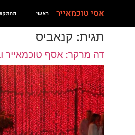
אסי טוכמאייר
ראשי
מהתקש
תגית:
קנאביס
דה מרקר: אסף טוכמאייר וברק רוזן גרפו 370 