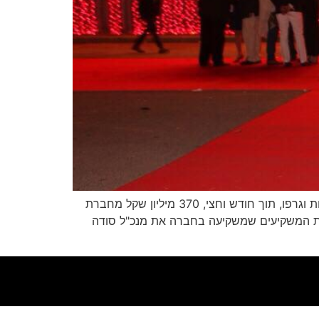
על פי דיווח בדה מרקר, אסף טוכמאייר וברק רוזן, בעליה של חברת הנדל"ן "קנדה-ישראל", עשו היסטוריה בעולם ההשקעות וגרפו, תוך חודש וחצי, 370 מיליון שקל מחברת
קבוצת המשקיעים שמשקיעה בחברה את מנכ"ל סודה