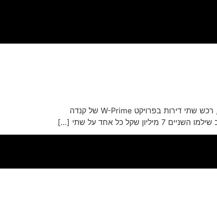
קפטן נבחרת ישראל ושחקן קבוצת ארסנל האנגלית, יוסי בניון ביחד עם סוכנו, רונן קצב, משקיעים בנדל"ן בארץ. כל אחד, רכש שתי דירות בפרויקט W-Prime של קנדה