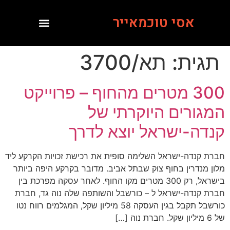
אסי טוכמאייר
תגית:
תא/3700
300 מטרים מהחוף – פרוייקט
המגורים היוקרתי של
קנדה-ישראל יוצא לדרך
חברת קנדה-ישראל השלימה סופית את רכישת זכויות הקרקע ליד
מלון מנדרין בחוף צוק שבתל אביב. מדובר בקרקע היפה ביותר
בישראל, רק 300 מטרים מקו החוף. לאחר עסקה מפרכת בין
חברת קנדה-ישראל ל – כורשבל והשותפה שלה נוה גד, חברת
כורשבל תקבל בגין העסקה 58 מיליון שקל, המגלמים רווח נטו
של 6 מיליון שקל. חברת נוה […]