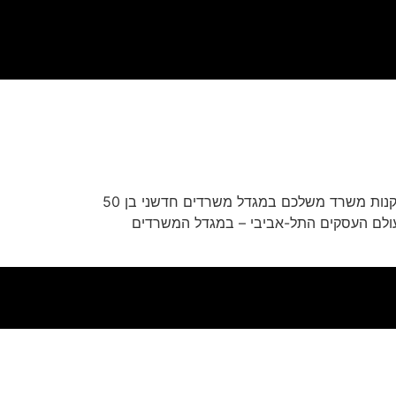
קנדה ישראל מציגה את מגדל המשרדים בפרויקט MIDTOWN. החברה מזמינה אתכם להפסיק לשלם שכירות חודשית ולקנות משרד משלכם במגדל משרדים חדשני בן 50
 עולם העסקים התל-אביבי – במגדל המשרדים