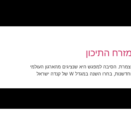
י טוכמאייר וברק רוזן, ארגנו אמש ערב קוקטייל שמיועד לדיירי מגדלי W-TOWER שבפארק צמרת. הסיבה למפגש היא שנציגים מהארגון העולמי
CTBUH – המדרגים מגדלים שונים ברחבי העולם על פי קריטריונים מסוימים כגון: עיצוב, פונקציונאליות, תרומה לסביבה וחדשנות, בחרו השנה במגדל W של קנדה ישראל