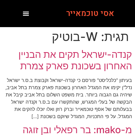
אסי טוכמאייר
תגית:
W-בוטיק
קנדה-ישראל תקים את הבניין
האחרון בשכונת פארק צמרת
בעיתון "כלכליסט" פורסם כי קנדה-ישראל וקבוצת ב.ס.ר ישראל
נדל"ן יקימו את המגדל האחרון בשכונת פארק צמרת בתל אביב,
שיהיה גם הגבוה ביותר. בית משפט השלום בתל אביב קיבל את
הבקשה של בעלי המגרש, שהתקשרו עם ב.ס.ר וקנדה ישראל
בבעלותם של אסף טוכמאייר וברק רוזן ואלו יוכלו להקים את
המגדל. על פי התכניות, המגדל שיוקם בשכונת […]
מ-mako: בר רפאלי ובן זוגה