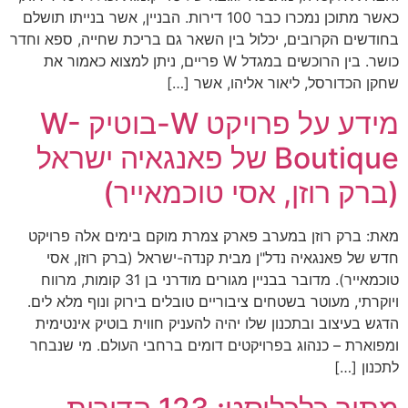
כאשר מתוכן נמכרו כבר 100 דירות. הבניין, אשר בנייתו תושלם
בחודשים הקרובים, יכלול בין השאר גם בריכת שחייה, ספא וחדר
כושר. בין הרוכשים במגדל W פריים, ניתן למצוא כאמור את
שחקן הכדורסל, ליאור אליהו, אשר […]
מידע על פרויקט W-בוטיק W-
Boutique של פאנגאיה ישראל
(ברק רוזן, אסי טוכמאייר)
מאת: ברק רוזן במערב פארק צמרת מוקם בימים אלה פרויקט
חדש של פאנגאיה נדל"ן מבית קנדה-ישראל (ברק רוזן, אסי
טוכמאייר). מדובר בבניין מגורים מודרני בן 31 קומות, מרווח
ויוקרתי, מעוטר בשטחים ציבוריים טובלים בירוק ונוף מלא לים.
הדגש בעיצוב ובתכנון שלו יהיה להעניק חווית בוטיק אינטימית
ומפוארת – כנהוג בפרויקטים דומים ברחבי העולם. מי שנבחר
לתכנון […]