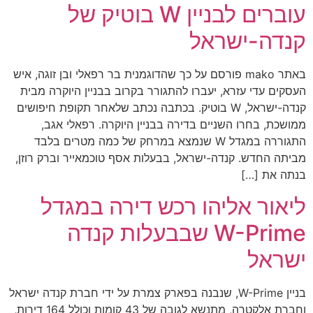
עוברים לבניין W בוטיק של
קנדה-ישראל
באתר mako פורסם על כך שהדוגמנית בר רפאלי ובן זוגה, איש
העסקים עדי עזרא, יעברו להתגורר בקרוב בבניין היוקרה מבית
קנדה-ישראל, W בוטיק. בכתבה נכתב שלאחר תקופת חיפושים
ממושכת, בחרו השניים בדירה בבניין היוקרה. רפאלי אגב,
התגוררה במגדל W שנמצא במרחק של כמה מטרים בלבד
מביתה החדש. קנדה-ישראל, בבעלות אסף טוכמאייר וברק רוזן,
בנתה את […]
ליאור אליהו רכש דירה במגדל
W-Prime שבבעלות קנדה
ישראל
בניין W-Prime, שנבנה בפארק צמרת על ידי חברת קנדה ישראל
וחברת אלקטרה, מתנשא לגובה של 43 קומות וכולל 164 דירות,