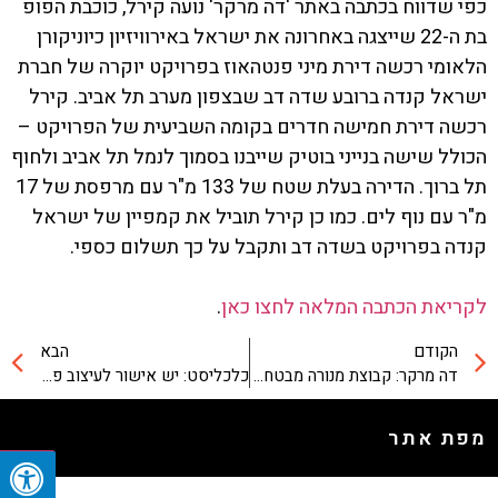
כפי שדווח בכתבה באתר 'דה מרקר' נועה קירל, כוכבת הפופ
בת ה-22 שייצגה באחרונה את ישראל באירוויזיון כיוניקורן
הלאומי רכשה דירת מיני פנטהאוז בפרויקט יוקרה של חברת
ישראל קנדה ברובע שדה דב שבצפון מערב תל אביב. קירל
רכשה דירת חמישה חדרים בקומה השביעית של הפרויקט –
הכולל שישה בנייני בוטיק שייבנו בסמוך לנמל תל אביב ולחוף
תל ברוך. הדירה בעלת שטח של 133 מ"ר עם מרפסת של 17
מ"ר עם נוף לים. כמו כן קירל תוביל את קמפיין של ישראל
קנדה בפרויקט בשדה דב ותקבל על כך תשלום כספי.
לקריאת הכתבה המלאה לחצו כאן
.
הקודם
הבא
דה מרקר: קבוצת מנורה מבטחים רוכשת 15% מישראל קנדה מלונות
כלכליסט: יש אישור לעיצוב פרויקט ברודצקי 33-39 ת"א של ישראל קנדה
מפת אתר