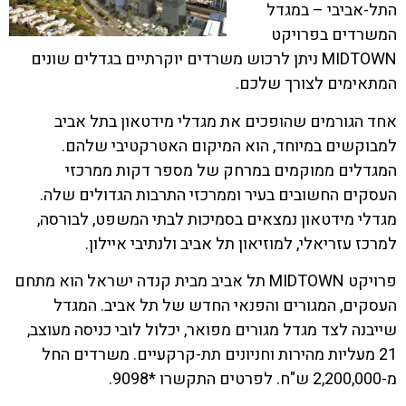
התל-אביבי – במגדל
המשרדים בפרויקט
MIDTOWN ניתן לרכוש משרדים יוקרתיים בגדלים שונים
המתאימים לצורך שלכם.
אחד הגורמים שהופכים את מגדלי מידטאון בתל אביב
למבוקשים במיוחד, הוא המיקום האטרקטיבי שלהם.
המגדלים ממוקמים במרחק של מספר דקות ממרכזי
העסקים החשובים בעיר וממרכזי התרבות הגדולים שלה.
מגדלי מידטאון נמצאים בסמיכות לבתי המשפט, לבורסה,
למרכז עזריאלי, למוזיאון תל אביב ולנתיבי איילון.
פרויקט MIDTOWN תל אביב מבית קנדה ישראל הוא מתחם
העסקים, המגורים והפנאי החדש של תל אביב. המגדל
שייבנה לצד מגדל מגורים מפואר, יכלול לובי כניסה מעוצב,
21 מעליות מהירות וחניונים תת-קרקעיים. משרדים החל
מ-2,200,000 ש"ח. לפרטים התקשרו *9098.