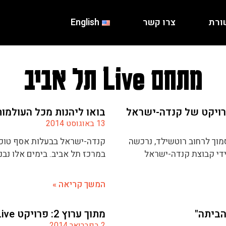
ורת
צרו קשר
English
מתחם Live תל אביב
רויקט של קנדה-ישראל
בואו ליהנות מכל העולמות במתח
13 באוגוסט 2014
ויקט LIVE בתל אביב הסמוך לרחוב רוטשילד, נרכשה
קנדה-ישראל בבעלות אסף טוכמא
ידי קבוצת קנדה-ישראל
במרכז תל אביב. בימים אלו נבנה ה
המשך קריאה »
מתוך ערוץ 2: פרויקט Live ת"א – מתחם קסום למגורים
2 בפברואר 2014