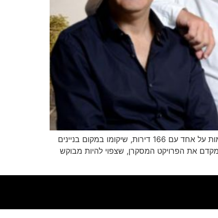
הפרויקט ברמת אביב הישנה, השייך לחברת הבת ICR ראם החזקות של קבוצת הנדל"ן, יכלול מגדלים חדשים בני שש קומות על אחד עם 166 דירות, שיקומו במקום בניינים
צעד שמקדם את הפרויקט המסקרן, שצפוי להיות מבוקש