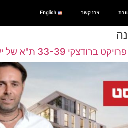
ורת
צרו קשר
English
נה
 33-39 ת"א של ישראל קנדה