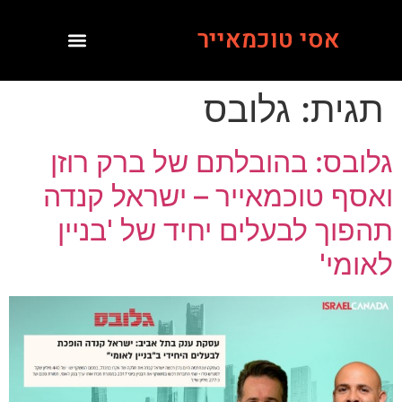
אסי טוכמאייר
תגית:
גלובס
גלובס: בהובלתם של ברק רוזן
ואסף טוכמאייר – ישראל קנדה
תהפוך לבעלים יחיד של 'בניין
לאומי'