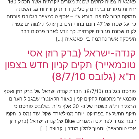
פאנגאיה צפויה להקים שכונת מגורים יוקרתית אשר תכלול 160
יחידות מגורים וביניהם קוטג'ים, דירות גן ודירות גג. השכונה
תמוקם קרוב לחיפה. הובא ע"י – אסף טוכמאייר בגלובס פורסם
כי על שטח של 47 דונם בחוף הים בין עתלית לנווה ים צפויה
לקום שכונת מגורים יוקרתית. כך נודע לאחר פרסום דבר
העיסקה אשר נחתמה בין פאנגאיה […]
קנדה-ישראל (ברק רוזן אסי
טוכמאייר) תקים קניון חדש בצפון
ת"א (גלובס 8/7/10)
פורסם בגלובס (8/7/10): חברת קנדה ישראל של ברק רוזן ואסף
טוכמאייר מתכוונת להקים קניון באזור הקאנטרי שבגבול הערים
הרצליה ות"א בשטח של כ- 30 אלף מ"ר. בגלובס פורסם כי
היקף ההשקעה בפרויקט: יותר ממיליארד שקל. עוד נמס כי הקניון
ייבנה צמוד לפרויקט המגורים Blue של קנדה ישראל (ברק רוזן
אסי טומכאייר) וסמוך למלון מנדרין. קבוצה […]